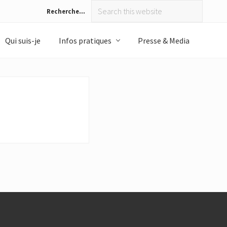
Search
Recherche…
Bef
this
website
Hea
Qui suis-je
Infos pratiques
Presse & Media