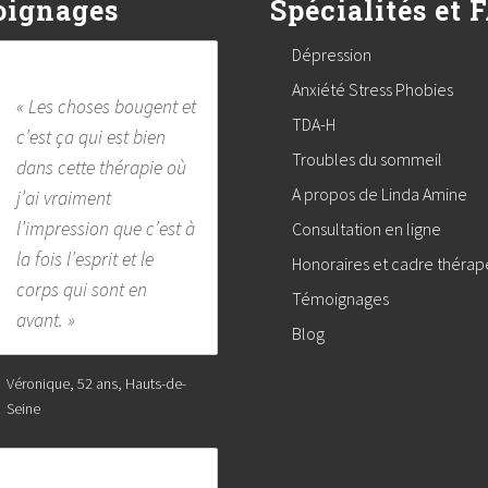
ignages
Spécialités et 
Dépression
Anxiété Stress Phobies
« Les choses bougent et
TDA-H
c’est ça qui est bien
Troubles du sommeil
dans cette thérapie où
A propos de Linda Amine
j’ai vraiment
l’impression que c’est à
Consultation en ligne
la fois l’esprit et le
Honoraires et cadre théra
corps qui sont en
Témoignages
avant. »
Blog
Véronique, 52 ans, Hauts-de-
Seine