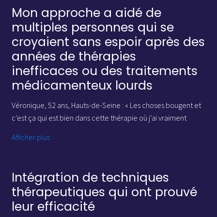
chose que je vous propose donc est de vous donner tous les
Mon approche a aidé de
éléments de compréhension et d’explication, dont vous
multiples personnes qui se
pourrez disposer pour vous et si besoin aussi pour votre
croyaient sans espoir après des
entourage pour avancer positivement.
années de thérapies
inefficaces ou des traitements
médicamenteux lourds
Véronique, 52 ans, Hauts-de-Seine : « Les choses bougent et
c’est ça qui est bien dans cette thérapie où j’ai vraiment
l’impression que c’est à la fois l’esprit et le corps, que c’est la
Afficher plus
totalité de l’être humain qui est en avant. »
Arnaud, 35 ans, Paris : « Ça faisait longtemps que je ne m’étais
Intégration de techniques
pas senti aussi pêchu ! J’ai tapé à la bonne porte. »
thérapeutiques qui ont prouvé
leur efficacité
Anne, 26 ans, Hauts-de Seine : « Je ne regrette pas du tout