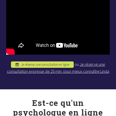
travaillant en même temps à ces différents niveaux
complémentaires que j’ai pu noter le plus de résultats
stables et durables, notamment lorsqu’il s’agit de traiter
plusieurs troubles souvent associés.
ou
Je réserve une
Je réserve une consultation en ligne
consultation expresse de 20 min. pour mieux connaître Linda
Est-ce qu'un
psychologue en ligne