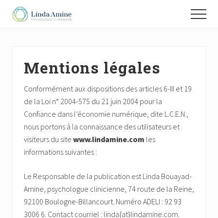
Menu
Skip
Skip
Skip
Menu
to
to
to
Thérapies
main
primary
footer
humaines
content
sidebar
et
efficaces
Mentions légales
Conformément aux dispositions des articles 6-III et 19
de la Loi n° 2004-575 du 21 juin 2004 pour la
Confiance dans l’économie numérique, dite L.C.E.N.,
nous portons à la connaissance des utilisateurs et
visiteurs du site
www.lindamine.com
les
informations suivantes :
Le Responsable de la publication est Linda Bouayad-
Amine, psychologue clinicienne, 74 route de la Reine,
92100 Boulogne-Billancourt. Numéro ADELI : 92 93
3006 6. Contact courriel : linda{at}lindamine.com.