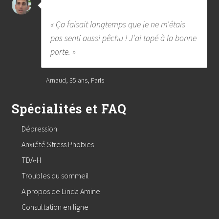
« Ça faisait longtemps que je ne m’étais
pas senti aussi pêchu ! J’ai tapé à la bonne
porte. »
Arnaud, 35 ans, Paris
Spécialités et FAQ
Dépression
Anxiété Stress Phobies
TDA-H
Troubles du sommeil
A propos de Linda Amine
Consultation en ligne