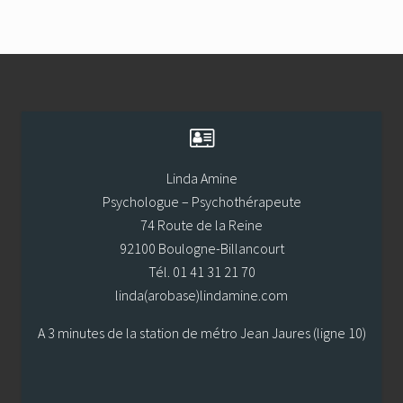
Footer
Linda Amine
Psychologue – Psychothérapeute
74 Route de la Reine
92100 Boulogne-Billancourt
Tél. 01 41 31 21 70
linda(arobase)lindamine.com
A 3 minutes de la station de métro Jean Jaures (ligne 10)